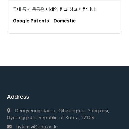
국내 특허 목록은 아래의 링크 참고 바랍니다.
Google Patents - Domestic
Address
Deogyeong-daero, Giheung-gu, Yongin-si,
Gyeonggi-do, Republic of Korea, 17104.
hykim.v@khu.ac.kr